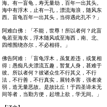
海。有一盲龟，寿无量劫，百年一出其头。
海中有浮木，止有一孔，漂流海浪，随风东
西。盲龟百年一出其头，当得遇此孔不？」
阿难白佛：「不能，世尊！所以者何？此盲
龟若至海东，浮木随风或至海西，南、北、
四维围绕亦尔，不必相得。」
佛告阿难：「盲龟浮木，虽复差违，或复相
得；愚痴凡夫漂流五趣，暂复人身，甚难于
彼。所以者何？彼诸众生不行其义，不行
法，不行善，不行真实，展转杀害，强者凌
弱，造无量恶故。是故比丘！于四圣谛未无
间等者，当勤方便，起增上欲，学无间。」