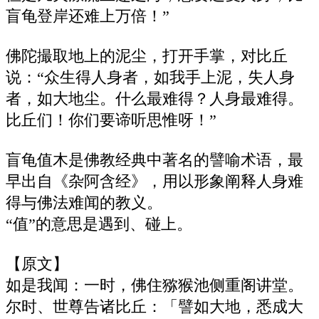
盲龟登岸还难上万倍！”
佛陀撮取地上的泥尘，打开手掌，对比丘
说：“众生得人身者，如我手上泥，失人身
者，如大地尘。什么最难得？人身最难得。
比丘们！你们要谛听思惟呀！”
盲龟值木‌是佛教经典中著名的譬喻术语，最
早出自《‌杂阿含经‌》，用以形象阐释‌人身难
得‌与‌佛法难闻‌的教义。
“值”的意思是‌遇到、碰上‌。
【原文】
如是我闻：一时，佛住猕猴池侧重阁讲堂。
尔时、世尊告诸比丘：「譬如大地，悉成大