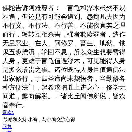
佛陀告诉阿难尊者：「盲龟和浮木虽然不易
相遇，但还是有可能会遇到。愚痴凡夫因为
不行义、不行法、不行善、不能依真实之理
而行，辗转互相杀害，强者欺陵弱者，造作
无量恶业。在人、阿修罗、畜生、地狱、饿
鬼五趣漂流，轮回不息，所以众生想要暂得
人身，更难于盲龟值遇浮木，可见能得人身
是多么珍贵之事。诸位既得人身且值遇佛法
出家修行，于四圣谛尚未契悟者，当勤修各
种方便法门，起希求增胜上进之心，修学无
间道，趣向解脱。」诸比丘闻佛所说，皆欢
喜奉行。
喜欢
0
鼓励和支持 小编，与小编交流心得
回复