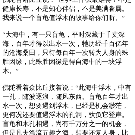
健康长寿，不是知心伴侣，不是美满眷属。
我来说一个盲龟值浮木的故事给你们听。”
“大海中，有一只盲龟，平时深藏于千丈深
海，百年才得以出水一次，牠历经千百亿年
的沧海桑田，只待每百年一次转为人身的殊
胜因缘，此殊胜因缘是得自海中的一块浮
木。”
佛陀看着众比丘接着说：“此海中浮木，中有
一孔，随波逐浪，随风东西。盲龟百年才出
水一次，想要遇到浮木，已经是机会渺茫，
更何况还要值遇浮木的孔洞，驮负它登岸。
盲龟和木孔相遇，尚有千万分之一的机会，
但是凡夫漂流五趣之海，想要还复人身，比