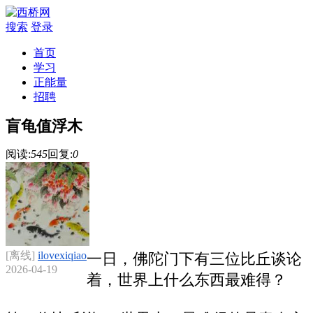
搜索
登录
首页
学习
正能量
招聘
盲龟值浮木
阅读:
545
回复:
0
[离线]
ilovexiqiao
一日，佛陀门下有三位比丘谈论
2026-04-19
着，世界上什么东西最难得？