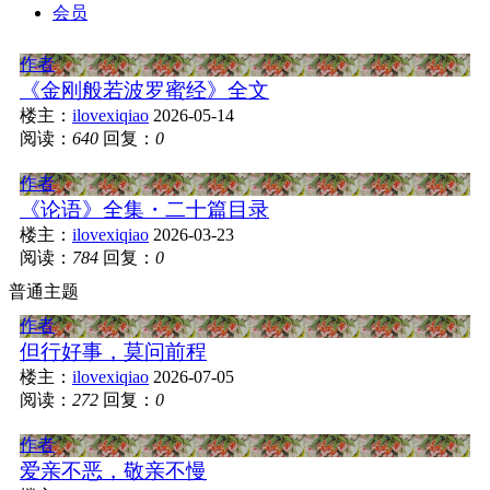
会员
作者
《金刚般若波罗蜜经》全文
楼主：
ilovexiqiao
2026-05-14
阅读：
640
回复：
0
作者
《论语》全集・二十篇目录
楼主：
ilovexiqiao
2026-03-23
阅读：
784
回复：
0
普通主题
作者
但行好事，莫问前程
楼主：
ilovexiqiao
2026-07-05
阅读：
272
回复：
0
作者
爱亲不恶，敬亲不慢