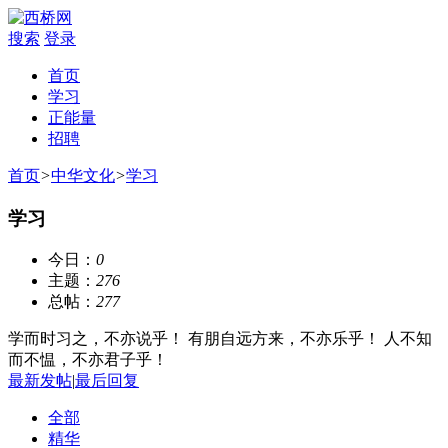
搜索
登录
首页
学习
正能量
招聘
首页
>
中华文化
>
学习
学习
今日：
0
主题：
276
总帖：
277
学而时习之，不亦说乎！ 有朋自远方来，不亦乐乎！ 人不知
而不愠，不亦君子乎！
最新发帖
|
最后回复
全部
精华