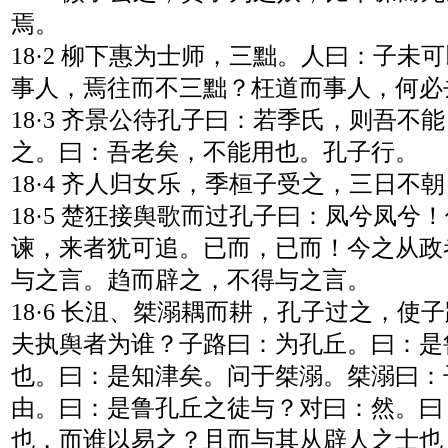
焉。
18·2 柳下惠为士师，三黜。人曰：子未
事人，焉往而不三黜？枉道而事人，何必
18·3 齐景公待孔子曰：若季氏，则吾不
之。曰：吾老矣，不能用也。孔子行。
18·4 齐人归女乐，季桓子受之，三日不
18·5 楚狂接舆歌而过孔子曰：凤兮凤兮
谏，来者犹可追。已而，已而！今之从政
与之言。趋而辟之，不得与之言。
18·6 长沮、桀溺耦而耕，孔子过之，使
夫执舆者为谁？子路曰：为孔丘。曰：是
也。曰：是知津矣。问于桀溺。桀溺曰：
由。曰：是鲁孔丘之徒与？对曰：然。曰
也，而谁以易之？且而与其从辟人之士也