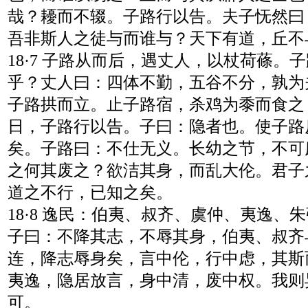
哉？耰而不辍。子路行以告。夫子怃然曰
吾非斯人之徒与而谁与？天下有道，丘不
18·7 子路从而后，遇丈人，以杖荷蓧。
乎？丈人曰：四体不勤，五谷不分，孰为
子路拱而立。止子路宿，杀鸡为黍而食之
日，子路行以告。子曰：隐者也。使子路
矣。子路曰：不仕无义。长幼之节，不可
之何其废之？欲洁其身，而乱大伦。君子
道之不行，已知之矣。
18·8 逸民：伯夷、叔齐、虞仲、夷逸、
子曰：不降其志，不辱其身，伯夷、叔齐
连，降志辱身矣，言中伦，行中虑，其斯
夷逸，隐居放言，身中清，废中权。我则
可。