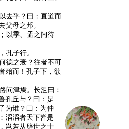
可以去乎？曰：直道而
去父母之邦。
能；以季、孟之间待
朝，孔子行。
！何德之衰？往者不可
者殆而！孔子下，欲
子路问津焉。长沮曰：
鲁孔丘与？曰：是
子为谁？曰：为仲
：滔滔者天下皆是
，岂若从辟世之士