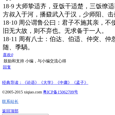
18·9 大师挚适齐，亚饭干适楚，三饭缭
方叔入于河，播鼗武入于汉，少师阳、击
18·10 周公谓鲁公曰：君子不施其亲，
旧无大故，则不弃也。无求备于一人。
18·11 周有八士：伯达、伯适、仲突、
随、季騧。
喜欢
0
鼓励和支持 小编，与小编交流心得
回复
经典导读：《论语》《大学》《中庸》《孟子》
©2005-2015 xiqiao.com
粤ICP备15062709号
联系站长
返回顶部