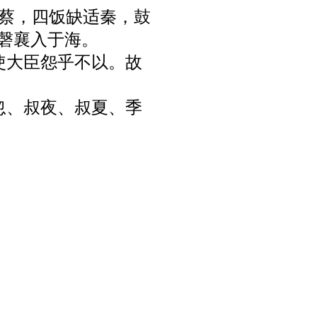
适蔡，四饭缺适秦，鼓
磬襄入于海。
不使大臣怨乎不以。故
仲忽、叔夜、叔夏、季