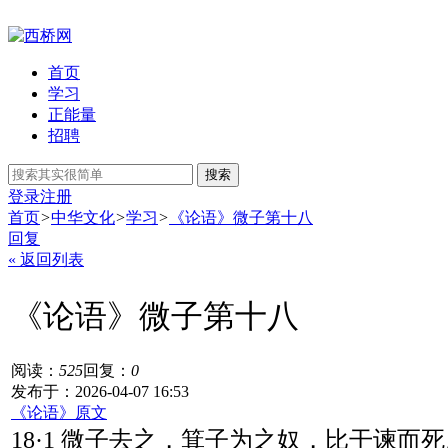
首页
学习
正能量
招聘
搜索
登录
注册
首页
>
中华文化
>
学习
>
《论语》微子第十八
回复
« 返回列表
《论语》微子第十八
阅读：
525
回复：
0
发布于：2026-04-07 16:53
《论语》原文
18·1 微子去之，箕子为之奴，比干谏而