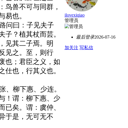
：鸟兽不可与同群，
与易也。
ilovexiqiao
管理员
子路问曰：子见夫子
夫子？植其杖而芸。
最后登录
2026-07-16
，见其二子焉。明
加关注
写私信
反见之。至，则行
废也；君臣之义，如
之仕也，行其义也。
朱张、柳下惠、少连。
与！谓：柳下惠、少
而已矣。谓：虞仲、
异于是，无可无不