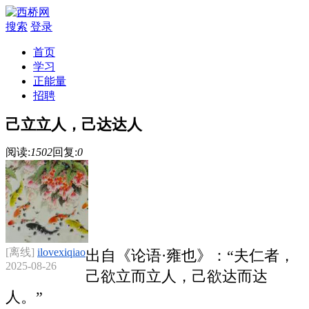
搜索
登录
首页
学习
正能量
招聘
己立立人，己达达人
阅读:
1502
回复:
0
[离线]
ilovexiqiao
出自《论语·雍也》：“夫仁者，
2025-08-26
己欲立而立人，己欲达而达
人。”