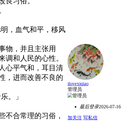
改良习俗。
。
聪明，血气和平，移风
事物，并且主张用
来调和人民的心性。
人心平气和，耳目清
性，进而改善不良的
ilovexiqiao
管理员
于乐。」
最后登录
2026-07-16
些不合常理的习俗，
加关注
写私信