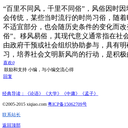
“百里不同风，千里不同俗”，风俗因时
会传统，某些当时流行的时尚习俗，随着
不适宜部分，也会随历史条件的变化而改
俗”。移风易俗，其现代意义通常指在社
由政府干预或社会组织协助参与，具有明
习，培养社会文明新风尚的行动，是积极
喜欢
0
鼓励和支持 小编，与小编交流心得
回复
经典导读：《论语》《大学》《中庸》《孟子》
©2005-2015 xiqiao.com
粤ICP备15062709号
联系站长
返回顶部