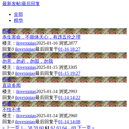
最新发帖
|
最后回复
全部
精华
作者
杀生害命，不能体天心，有违五伦之理
楼主：
ilovexiqiao
2025-01-16
浏览
2877
回复
0
ilovexiqiao
最后回复于
01-16 18:27
作者
勿意，勿必，勿固，勿我
楼主：
ilovexiqiao
2025-01-15
浏览
3305
回复
0
ilovexiqiao
最后回复于
01-15 19:27
作者
直谅多闻
楼主：
ilovexiqiao
2025-01-14
浏览
2993
回复
0
ilovexiqiao
最后回复于
01-14 14:22
作者
不忮不求
楼主：
ilovexiqiao
2025-01-14
浏览
2960
回复
0
ilovexiqiao
最后回复于
01-14 14:08
« 上一页
1...
58
59
60
61
62
63
64
...69
下一页 »