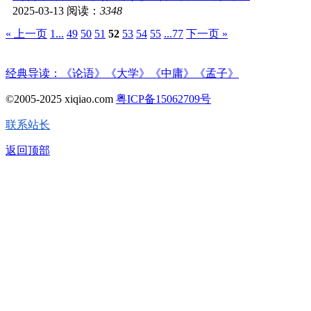
2025-03-13
阅读：
3348
« 上一页
1...
49
50
51
52
53
54
55
...77
下一页 »
经典导读：《论语》《大学》《中庸》《孟子》
©2005-2025 xiqiao.com
粤ICP备15062709号
联系站长
返回顶部