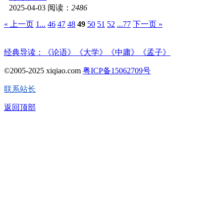
2025-04-03
阅读：
2486
« 上一页
1...
46
47
48
49
50
51
52
...77
下一页 »
经典导读：《论语》《大学》《中庸》《孟子》
©2005-2025 xiqiao.com
粤ICP备15062709号
联系站长
返回顶部