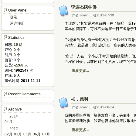
李连杰谈学佛
User Panel
作者:admin 日期:2012-07-30
登录
用户注册
李连杰：“其实是对生命的一种了解吧，我1
基本的保障了，可以不为这些一日三餐急于
Statistics
“我也看到身边有一些朋友为几千块钱在着
日志:
16
篇
有‘情’。就是说，我们想开心，所有的人类
评论: 
0
个
引用: 
0
个
“所以，人在一个小孩子时开始的就是情，
留言: 
0
个
五岁的时候，以前还到了七八岁，现在的年龄
会员: 
-2268
人
访问: 
4962547
次
查看更多...
在线: 
5
人
建站时间: 
2011-11-11
Recent Comments
彬，跑啊
作者:admin 日期:2012-06-14
Archive
我的外甥叫啊彬，脑袋发育不良，头偏小，
2014
他喜爱跟我跑步，我衷心祝愿他健康快乐成长
04月
2012
查看更多...
02月
03月
05月
06月
07月