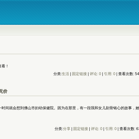
看！ 
分类:
生活
| 
固定链接
| 
评论: 0
| 
引用: 0
| 查看次数: 54
无价
间就会想到佛山市妇幼保健院。因为在那里，有一段我和女儿刻骨铭心的故事，她让
分类:
分享
| 
固定链接
| 
评论: 0
| 
引用: 0
| 查看次数: 63