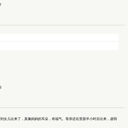
 
 
看到女儿出来了，真像妈妈的耳朵，有福气。母亲还在里面半小时后出来，虚弱