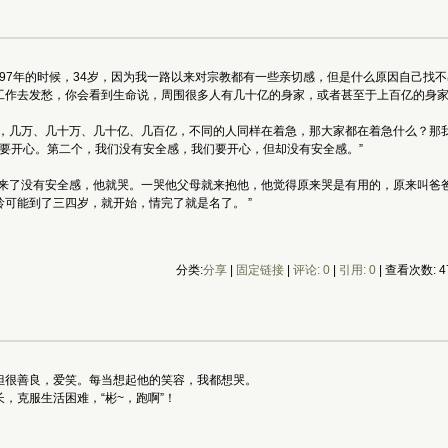
997年的时候，34岁，因为我一路以来对宗教都有一些亲切感，但是什么原因自己
工作去发愁，你会看到生命说，周围很多人有几十亿的身家，或者甚至于上百亿的身家
急，几万、几十万、几十亿、几百亿，不同的人同样在着急，那大家都在着急什么？那
都要开心。第二个，我们没有安全感，我们要开心，但却没有安全感。”
他来了没有安全感，他就哭。一哭他父母就来抱他，他觉得原来哭是有用的，原来叫爸
可能到了三四岁，就开始，情完了就是名了。 ”
分类:
分享
| 
固定链接
| 
评论: 0
| 
引用: 0
| 查看次数: 47
但很善良，爱笑。每当想起他的笑容，我都想哭。
，克服生活困难，“彬~，跑啊”！