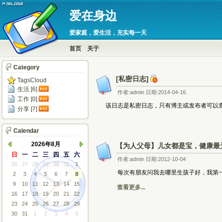
爱在身边
爱家庭，爱生活，充实每一天
首页
关于
Category
[私密日志]
TagsCloud
生活 [6]
作者:admin 日期:2014-04-16
工作 [0]
该日志是私密日志，只有博主或发布者可以查
分享 [7]
Calendar
2026年8月
【为人父母】儿女都是宝，健康最
日
一
二
三
四
五
六
作者:admin 日期:2012-10-04
26
27
28
29
30
31
1
每次有朋友问我去哪里生孩子好，我第一时
2
3
4
5
6
7
8
9
10
11
12
13
14
15
查看更多...
16
17
18
19
20
21
22
23
24
25
26
27
28
29
30
31
1
2
3
4
5