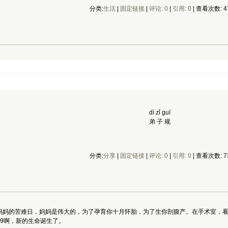
分类:
生活
| 
固定链接
| 
评论: 0
| 
引用: 0
| 查看次数: 47
dì zǐ guī
弟 子 规
分类:
分享
| 
固定链接
| 
评论: 0
| 
引用: 0
| 查看次数: 73
妈妈的苦难日，妈妈是伟大的，为了孕育你十月怀胎，为了生你剖腹产。在手术室，
9啊，新的生命诞生了。