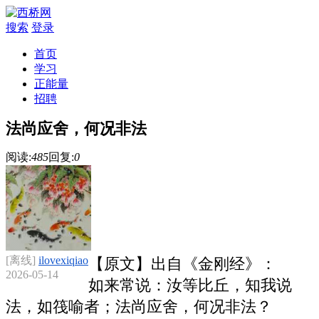
搜索
登录
首页
学习
正能量
招聘
法尚应舍，何况非法
阅读:
485
回复:
0
[离线]
ilovexiqiao
【原文】出自《金刚经》：
2026-05-14
如来常说：汝等比丘，知我说
法，如筏喻者；法尚应舍，何况非法？