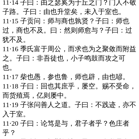
11·14 子曰：由之瑟奚为于丘之门？门人不敬
子路。子曰：由也升堂矣，未入于室也。
11·15 子贡问：师与商也孰贤？子曰：师也
过，商也不及。曰：然则师愈与？子曰：过
犹不及。
11·16 季氏富于周公，而求也为之聚敛而附益
之。子曰：非吾徒也，小子鸣鼓而攻之可
也。
11·17 柴也愚，参也鲁，师也辟，由也喭。
11·18 子曰：回也其庶乎，屡空。赐不受命，
而货殖焉，亿则屡中。
11·19 子张问善人之道。子曰：不践迹，亦不
入于室。
11·20 子曰：论笃是与，君子者乎？色庄者
乎？