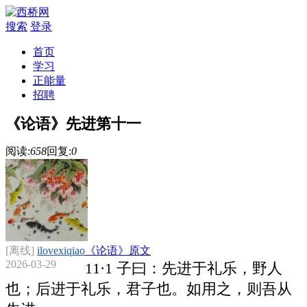
搜索
登录
首页
学习
正能量
招聘
《论语》先进第十一
阅读:
658
回复:
0
[离线]
ilovexiqiao
《论语》原文
2026-03-29
11·1 子曰：先进于礼乐，野人
也；后进于礼乐，君子也。如用之，则吾从