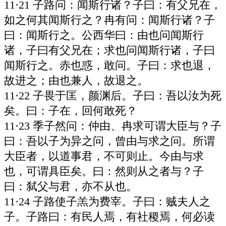
11·21 子路问：闻斯行诸？子曰：有父兄在，
如之何其闻斯行之？冉有问：闻斯行诸？子
曰：闻斯行之。公西华曰：由也问闻斯行
诸，子曰有父兄在；求也问闻斯行诸，子曰
闻斯行之。赤也惑，敢问。子曰：求也退，
故进之；由也兼人，故退之。
11·22 子畏于匡，颜渊后。子曰：吾以汝为死
矣。曰：子在，回何敢死？
11·23 季子然问：仲由、冉求可谓大臣与？子
曰：吾以子为异之问，曾由与求之问。所谓
大臣者，以道事君，不可则止。今由与求
也，可谓具臣矣。曰：然则从之者与？子
曰：弑父与君，亦不从也。
11·24 子路使子羔为费宰。子曰：贼夫人之
子。子路曰：有民人焉，有社稷焉，何必读