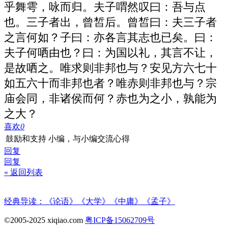
乎舞雩，咏而归。夫子喟然叹曰：吾与点
也。三子者出，曾皙后。曾皙曰：夫三子者
之言何如？子曰：亦各言其志也已矣。曰：
夫子何哂由也？曰：为国以礼，其言不让，
是故哂之。唯求则非邦也与？安见方六七十
如五六十而非邦也者？唯赤则非邦也与？宗
庙会同，非诸侯而何？赤也为之小，孰能为
之大？
喜欢
0
鼓励和支持 小编，与小编交流心得
回复
回复
« 返回列表
经典导读：《论语》《大学》《中庸》《孟子》
©2005-2025 xiqiao.com
粤ICP备15062709号