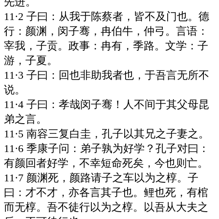
先进。
11·2 子曰：从我于陈蔡者，皆不及门也。德
行：颜渊，闵子骞，冉伯牛，仲弓。言语：
宰我，子贡。政事：冉有，季路。文学：子
游，子夏。
11·3 子曰：回也非助我者也，于吾言无所不
说。
11·4 子曰：孝哉闵子骞！人不间于其父母昆
弟之言。
11·5 南容三复白圭，孔子以其兄之子妻之。
11·6 季康子问：弟子孰为好学？孔子对曰：
有颜回者好学，不幸短命死矣，今也则亡。
11·7 颜渊死，颜路请子之车以为之椁。子
曰：才不才，亦各言其子也。鲤也死，有棺
而无椁。吾不徒行以为之椁。以吾从大夫之