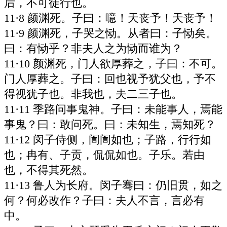
后，不可徒行也。
11·8 颜渊死。子曰：噫！天丧予！天丧予！
11·9 颜渊死，子哭之恸。从者曰：子恸矣。
曰：有恸乎？非夫人之为恸而谁为？
11·10 颜渊死，门人欲厚葬之，子曰：不可。
门人厚葬之。子曰：回也视予犹父也，予不
得视犹子也。非我也，夫二三子也。
11·11 季路问事鬼神。子曰：未能事人，焉能
事鬼？曰：敢问死。曰：未知生，焉知死？
11·12 闵子侍侧，訚訚如也；子路，行行如
也；冉有、子贡，侃侃如也。子乐。若由
也，不得其死然。
11·13 鲁人为长府。闵子骞曰：仍旧贯，如之
何？何必改作？子曰：夫人不言，言必有
中。