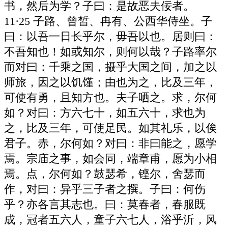
书，然后为学？子曰：是故恶夫佞者。
11·25 子路、曾皙、冉有、公西华侍坐。子
曰：以吾一日长乎尔，毋吾以也。居则曰：
不吾知也！如或知尔，则何以哉？子路率尔
而对曰：千乘之国，摄乎大国之间，加之以
师旅，因之以饥馑；由也为之，比及三年，
可使有勇，且知方也。夫子哂之。求，尔何
如？对曰：方六七十，如五六十，求也为
之，比及三年，可使足民。如其礼乐，以俟
君子。赤，尔何如？对曰：非曰能之，愿学
焉。宗庙之事，如会同，端章甫，愿为小相
焉。点，尔何如？鼓瑟希，铿尔，舍瑟而
作，对曰：异乎三子者之撰。子曰：何伤
乎？亦各言其志也。曰：莫春者，春服既
成，冠者五六人，童子六七人，浴乎沂，风