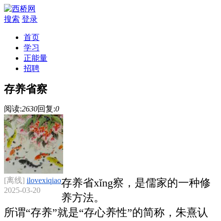
搜索
登录
首页
学习
正能量
招聘
存养省察
阅读:
2630
回复:
0
[离线]
ilovexiqiao
存养省xǐng察，是儒家的一种修
2025-03-20
养方法。
所谓“存养”就是“存心养性”的简称，朱熹认