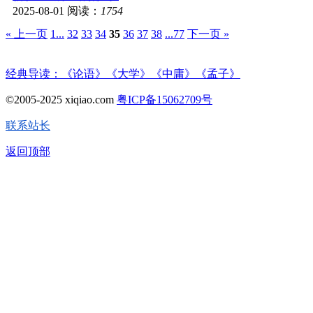
2025-08-01
阅读：
1754
« 上一页
1...
32
33
34
35
36
37
38
...77
下一页 »
经典导读：《论语》《大学》《中庸》《孟子》
©2005-2025 xiqiao.com
粤ICP备15062709号
联系站长
返回顶部