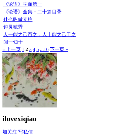
《论语》学而第一
《论语》全集・二十篇目录
什么叫做支柱
钟灵毓秀
人一能之己百之，人十能之己千之
闻一知十
« 上一页
1
2
3
4
5
...16
下一页 »
ilovexiqiao
加关注
写私信