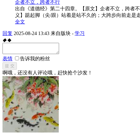
企者不立，跨者不行
出自《道德经》第二十四章。【原文】企者不立，跨者不行，
义】踮起脚（尖/跟）站着是站不久的；大跨步向前走是走
全文
回复
2025-08-24 13:43
来自版块 -
学习
◆
◆
表情
告诉我的粉丝
提 交
啊哦，还没有人评论哦，赶快抢个沙发！