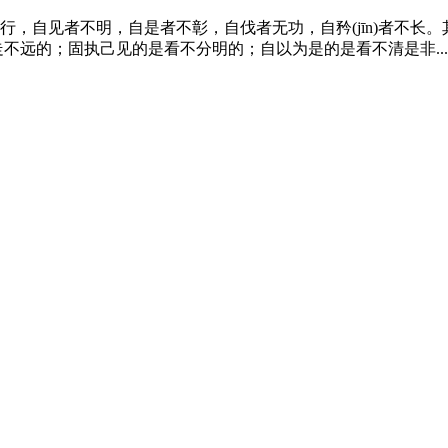
自见者不明，自是者不彰，自伐者无功，自矜(jīn)者不长。其
不远的；固执己见的是看不分明的；自以为是的是看不清是非...