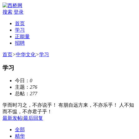
搜索
登录
首页
学习
正能量
招聘
首页
>
中华文化
>
学习
学习
今日：
0
主题：
276
总帖：
277
学而时习之，不亦说乎！ 有朋自远方来，不亦乐乎！ 人不知
而不愠，不亦君子乎！
最新发帖
|
最后回复
全部
精华